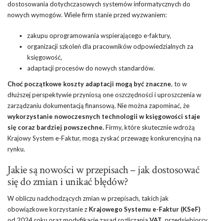
dostosowania dotychczasowych systemów informatycznych do
nowych wymogów. Wiele firm stanie przed wyzwaniem:
zakupu oprogramowania wspierającego e-faktury,
organizacji szkoleń dla pracowników odpowiedzialnych za
księgowość,
adaptacji procesów do nowych standardów.
Choć początkowe koszty adaptacji mogą być znaczne
, to w
dłuższej perspektywie przyniosą one oszczędności i uproszczenia w
zarządzaniu dokumentacją finansową. Nie można zapominać, że
wykorzystanie nowoczesnych technologii w księgowości staje
się coraz bardziej powszechne.
Firmy, które skutecznie wdrożą
Krajowy System e-Faktur, mogą zyskać przewagę konkurencyjną na
rynku.
Jakie są nowości w przepisach – jak dostosować
się do zmian i unikać błędów?
W obliczu nadchodzących zmian w przepisach, takich jak
obowiązkowe korzystanie z
Krajowego Systemu e-Faktur (KSeF)
od 2024 roku oraz modyfikacje zasad rozliczania
VAT
, przedsiębiorcy