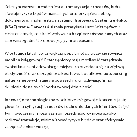
Kolejnym ważnym trendem jest
automatyzacja procesów
, która
niweluje ryzyko błędów manualnych oraz przyspiesza obieg
dokumentów. Implementacja systemu
Krajowego Systemu e-Faktur
(KSeF)
oraz
e-Doręczeń
ułatwia przesyłanie i archiwizację faktur
elektronicznych, co z kolei wpływa na
bezpieczeństwo danych
oraz
zapewnia zgodność z obowiązującymi przepisami.
W ostatnich latach coraz większą popularnością cieszy się również
mobilna księgowość
. Przedsiębiorcy mają możliwość zarządzania
swoimi finansami z dowolnego miejsca, co przekłada się na większą
elastyczność oraz oszczędności kosztowe. Dodatkowo
outsourcing
usług księgowych
staje się powszechny, umożliwiając firmom
skupienie się na swojej podstawowej działalności.
Innowacje technologiczne
w sektorze księgowości koncentrują się
głównie na
cyfryzacji procesów
i
ochronie danych klientów
. Dzięki
tym nowoczesnym rozwiązaniom przedsiębiorcy mogą szybko
rozliczać transakcje, minimalizować ryzyko błędów oraz efektywnie
zarządzać dokumentacją.