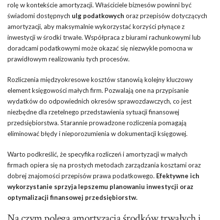
rolę w kontekście amortyzacji. Właściciele biznesów powinni być
świadomi dostępnych
ulg podatkowych
oraz przepisów dotyczących
amortyzacji, aby maksymalnie wykorzystać korzyści płynące z
inwestycji w środki trwałe. Współpraca z biurami rachunkowymi lub
doradcami podatkowymi może okazać się niezwykle pomocna w
prawidłowym realizowaniu tych procesów.
Rozliczenia międzyokresowe kosztów stanowią kolejny kluczowy
element księgowości małych firm. Pozwalają one na przypisanie
wydatków do odpowiednich okresów sprawozdawczych, co jest
niezbędne dla rzetelnego przedstawienia sytuacji finansowej
przedsiębiorstwa. Starannie prowadzone rozliczenia pomagają
eliminować błędy i nieporozumienia w dokumentacji księgowej.
Warto podkreślić, że specyfika rozliczeń i amortyzacji w małych
firmach opiera się na prostych metodach zarządzania kosztami oraz
dobrej znajomości przepisów prawa podatkowego.
Efektywne ich
wykorzystanie sprzyja lepszemu planowaniu inwestycji oraz
optymalizacji finansowej przedsiębiorstw.
Na czym polega amortyzacja środków trwałych i