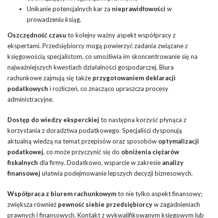
Unikanie potencjalnych kar za
nieprawidłowości
w
prowadzeniu ksiąg.
Oszczędność czasu
to kolejny ważny aspekt współpracy z
ekspertami. Przedsiębiorcy mogą powierzyć zadania związane z
księgowością specjalistom, co umożliwia im skoncentrowanie się na
najważniejszych kwestiach działalności gospodarczej. Biura
rachunkowe zajmują się także
przygotowaniem deklaracji
podatkowych
i rozliczeń, co znacząco upraszcza procesy
administracyjne.
Dostęp do wiedzy eksperckiej
to następna korzyść płynąca z
korzystania z doradztwa podatkowego. Specjaliści dysponują
aktualną wiedzą na temat przepisów oraz sposobów
optymalizacji
podatkowej
, co może przyczynić się do
obniżenia ciężarów
fiskalnych
dla firmy. Dodatkowo, wsparcie w zakresie
analizy
finansowej
ułatwia podejmowanie lepszych decyzji biznesowych.
Współpraca z biurem rachunkowym
to nie tylko aspekt finansowy;
zwiększa również
pewność siebie przedsiębiorcy
w zagadnieniach
prawnych i finansowych. Kontakt z wykwalifikowanym księgowym lub