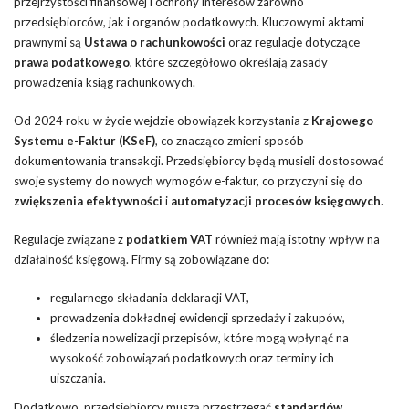
przejrzystości finansowej i ochrony interesów zarówno
przedsiębiorców, jak i organów podatkowych. Kluczowymi aktami
prawnymi są
Ustawa o rachunkowości
oraz regulacje dotyczące
prawa podatkowego
, które szczegółowo określają zasady
prowadzenia ksiąg rachunkowych.
Od 2024 roku w życie wejdzie obowiązek korzystania z
Krajowego
Systemu e-Faktur (KSeF)
, co znacząco zmieni sposób
dokumentowania transakcji. Przedsiębiorcy będą musieli dostosować
swoje systemy do nowych wymogów e-faktur, co przyczyni się do
zwiększenia efektywności
i
automatyzacji procesów księgowych
.
Regulacje związane z
podatkiem VAT
również mają istotny wpływ na
działalność księgową. Firmy są zobowiązane do:
regularnego składania deklaracji VAT,
prowadzenia dokładnej ewidencji sprzedaży i zakupów,
śledzenia nowelizacji przepisów, które mogą wpłynąć na
wysokość zobowiązań podatkowych oraz terminy ich
uiszczania.
Dodatkowo, przedsiębiorcy muszą przestrzegać
standardów