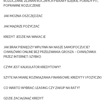
ROZLICZANIE ZEZNAŃ ROCZNYCH PIEKARY ŚLĄSKIE. PORADY PIT,
POPRAWNE ROZLICZENIE
JAK MOŻNA OSZCZĘDZAĆ
JAK MĄDRZE POŻYCZAĆ
KREDYT JEDZIE NA WAKACJE
JAK BRAK PIENIĘDZY WPŁYWA NA NASZE SAMOPOCZUCIE?
CHWILÓWKI ONLINE BEZ PRZELEWANIA GROSZA – CHWILÓWKA
PRZEZ INTERNET: SZYBKO
CZYM JEST KALKULATOR KREDYTOWY?
SZYTE NA MIARĘ ROZWIĄZANIA FINANSOWE: KREDYTY I POŻYCZKI
CO WARTO WYBRAĆ: LEASING CZY ZAKUP NA RATY?
GDZIE ZACIĄGNĄĆ KREDYT