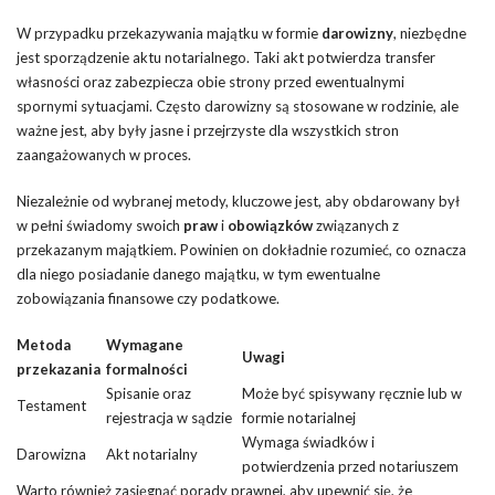
W przypadku przekazywania majątku w formie
darowizny
, niezbędne
jest sporządzenie aktu notarialnego. Taki akt potwierdza transfer
własności oraz zabezpiecza obie strony przed ewentualnymi
spornymi sytuacjami. Często darowizny są stosowane w rodzinie, ale
ważne jest, aby były jasne i przejrzyste dla wszystkich stron
zaangażowanych w proces.
Niezależnie od wybranej metody, kluczowe jest, aby obdarowany był
w pełni świadomy swoich
praw
i
obowiązków
związanych z
przekazanym majątkiem. Powinien on dokładnie rozumieć, co oznacza
dla niego posiadanie danego majątku, w tym ewentualne
zobowiązania finansowe czy podatkowe.
Metoda
Wymagane
Uwagi
przekazania
formalności
Spisanie oraz
Może być spisywany ręcznie lub w
Testament
rejestracja w sądzie
formie notarialnej
Wymaga świadków i
Darowizna
Akt notarialny
potwierdzenia przed notariuszem
Warto również zasięgnąć porady prawnej, aby upewnić się, że