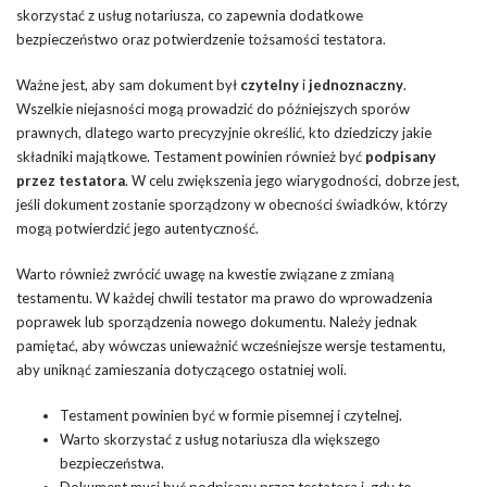
skorzystać z usług notariusza, co zapewnia dodatkowe
bezpieczeństwo oraz potwierdzenie tożsamości testatora.
Ważne jest, aby sam dokument był
czytelny
i
jednoznaczny
.
Wszelkie niejasności mogą prowadzić do późniejszych sporów
prawnych, dlatego warto precyzyjnie określić, kto dziedziczy jakie
składniki majątkowe. Testament powinien również być
podpisany
przez testatora
. W celu zwiększenia jego wiarygodności, dobrze jest,
jeśli dokument zostanie sporządzony w obecności świadków, którzy
mogą potwierdzić jego autentyczność.
Warto również zwrócić uwagę na kwestie związane z zmianą
testamentu. W każdej chwili testator ma prawo do wprowadzenia
poprawek lub sporządzenia nowego dokumentu. Należy jednak
pamiętać, aby wówczas unieważnić wcześniejsze wersje testamentu,
aby uniknąć zamieszania dotyczącego ostatniej woli.
Testament powinien być w formie pisemnej i czytelnej.
Warto skorzystać z usług notariusza dla większego
bezpieczeństwa.
Dokument musi być podpisany przez testatora i, gdy to