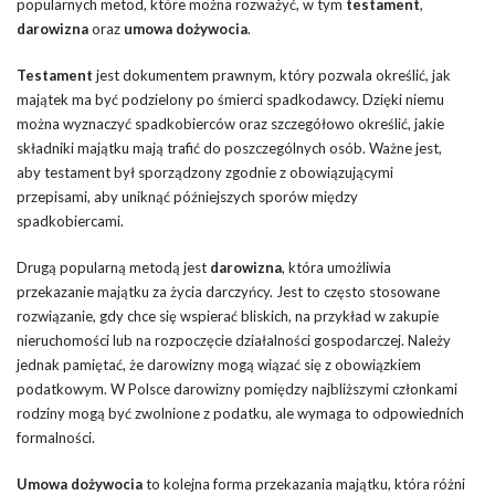
popularnych metod, które można rozważyć, w tym
testament
,
darowizna
oraz
umowa dożywocia
.
Testament
jest dokumentem prawnym, który pozwala określić, jak
majątek ma być podzielony po śmierci spadkodawcy. Dzięki niemu
można wyznaczyć spadkobierców oraz szczegółowo określić, jakie
składniki majątku mają trafić do poszczególnych osób. Ważne jest,
aby testament był sporządzony zgodnie z obowiązującymi
przepisami, aby uniknąć późniejszych sporów między
spadkobiercami.
Drugą popularną metodą jest
darowizna
, która umożliwia
przekazanie majątku za życia darczyńcy. Jest to często stosowane
rozwiązanie, gdy chce się wspierać bliskich, na przykład w zakupie
nieruchomości lub na rozpoczęcie działalności gospodarczej. Należy
jednak pamiętać, że darowizny mogą wiązać się z obowiązkiem
podatkowym. W Polsce darowizny pomiędzy najbliższymi członkami
rodziny mogą być zwolnione z podatku, ale wymaga to odpowiednich
formalności.
Umowa dożywocia
to kolejna forma przekazania majątku, która różni