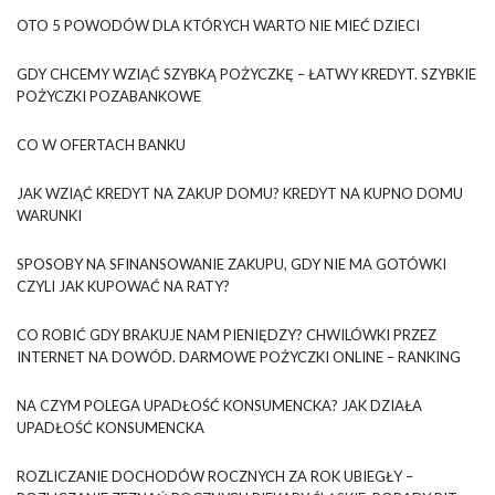
OTO 5 POWODÓW DLA KTÓRYCH WARTO NIE MIEĆ DZIECI
GDY CHCEMY WZIĄĆ SZYBKĄ POŻYCZKĘ – ŁATWY KREDYT. SZYBKIE
POŻYCZKI POZABANKOWE
CO W OFERTACH BANKU
JAK WZIĄĆ KREDYT NA ZAKUP DOMU? KREDYT NA KUPNO DOMU
WARUNKI
SPOSOBY NA SFINANSOWANIE ZAKUPU, GDY NIE MA GOTÓWKI
CZYLI JAK KUPOWAĆ NA RATY?
CO ROBIĆ GDY BRAKUJE NAM PIENIĘDZY? CHWILÓWKI PRZEZ
INTERNET NA DOWÓD. DARMOWE POŻYCZKI ONLINE – RANKING
NA CZYM POLEGA UPADŁOŚĆ KONSUMENCKA? JAK DZIAŁA
UPADŁOŚĆ KONSUMENCKA
ROZLICZANIE DOCHODÓW ROCZNYCH ZA ROK UBIEGŁY –