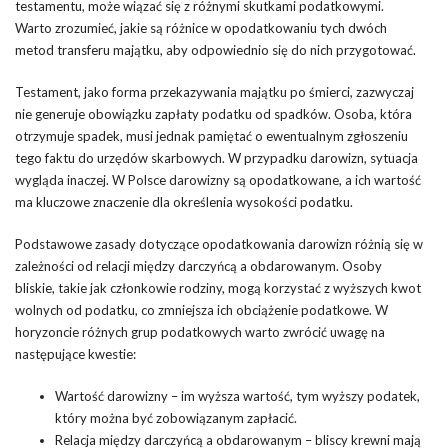
testamentu, może wiązać się z różnymi skutkami podatkowymi.
Warto zrozumieć, jakie są różnice w opodatkowaniu tych dwóch
metod transferu majątku, aby odpowiednio się do nich przygotować.
Testament, jako forma przekazywania majątku po śmierci, zazwyczaj
nie generuje obowiązku zapłaty podatku od spadków. Osoba, która
otrzymuje spadek, musi jednak pamiętać o ewentualnym zgłoszeniu
tego faktu do urzędów skarbowych. W przypadku darowizn, sytuacja
wygląda inaczej. W Polsce darowizny są opodatkowane, a ich wartość
ma kluczowe znaczenie dla określenia wysokości podatku.
Podstawowe zasady dotyczące opodatkowania darowizn różnią się w
zależności od relacji między darczyńcą a obdarowanym. Osoby
bliskie, takie jak członkowie rodziny, mogą korzystać z wyższych kwot
wolnych od podatku, co zmniejsza ich obciążenie podatkowe. W
horyzoncie różnych grup podatkowych warto zwrócić uwagę na
następujące kwestie:
Wartość darowizny – im wyższa wartość, tym wyższy podatek,
który można być zobowiązanym zapłacić.
Relacja między darczyńcą a obdarowanym – bliscy krewni mają