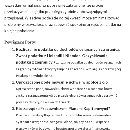
wszystkie formalności są poprawnie załatwione i że proces
przekazywania majątku przebiega zgodnie z obowiązującymi
przepisami. Właściwe podejście do tej kwestii może zminimalizować
problemy w przyszłości oraz zapewnić spokojne przejście majątku na
kolejne pokolenia.
Powiązane Posty:
Rozliczanie podatku od dochodów osiąganych za granicą.
Zwrot podatku z Holandii i Niemiec. Odzyskiwanie
podatku z zagranicy
Rozliczanie podatku od dochodów osiąganych
za granicą to temat, który zyskuje na znaczeniu w miarę jak coraz więcej
Polaków decyduje się na...
Uproszczone podejmowanie uchwał w spółce z o.o.
Uproszczone podejmowanie uchwał w spółce z o.o. to temat, który
zyskuje na znaczeniu wśród przedsiębiorców pragnących usprawnić
procesy decyzyjne w swoich firmach....
Kto zarządza Pracowniczymi Planami Kapitałowymi?
Pracownicze Plany Kapitałowe to jeden z kluczowych elementów
systemu oszczędnościowego w Polsce, mający na celu wsparcie
pracowników w budowaniu bezpiecznej przyszłości finansowej....