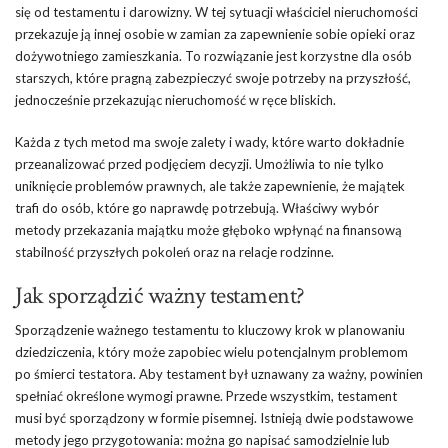
się od testamentu i darowizny. W tej sytuacji właściciel nieruchomości
przekazuje ją innej osobie w zamian za zapewnienie sobie opieki oraz
dożywotniego zamieszkania. To rozwiązanie jest korzystne dla osób
starszych, które pragną zabezpieczyć swoje potrzeby na przyszłość,
jednocześnie przekazując nieruchomość w ręce bliskich.
Każda z tych metod ma swoje zalety i wady, które warto dokładnie
przeanalizować przed podjęciem decyzji. Umożliwia to nie tylko
uniknięcie problemów prawnych, ale także zapewnienie, że majątek
trafi do osób, które go naprawdę potrzebują. Właściwy wybór
metody przekazania majątku może głęboko wpłynąć na finansową
stabilność przyszłych pokoleń oraz na relacje rodzinne.
Jak sporządzić ważny testament?
Sporządzenie ważnego testamentu to kluczowy krok w planowaniu
dziedziczenia, który może zapobiec wielu potencjalnym problemom
po śmierci testatora. Aby testament był uznawany za ważny, powinien
spełniać określone wymogi prawne. Przede wszystkim, testament
musi być sporządzony w formie pisemnej. Istnieją dwie podstawowe
metody jego przygotowania: można go napisać samodzielnie lub