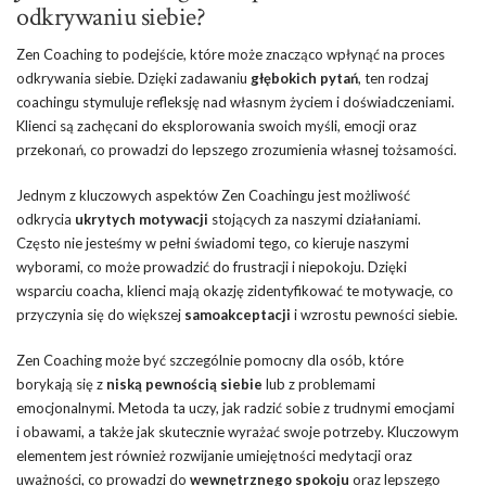
odkrywaniu siebie?
Zen Coaching to podejście, które może znacząco wpłynąć na proces
odkrywania siebie. Dzięki zadawaniu
głębokich pytań
, ten rodzaj
coachingu stymuluje refleksję nad własnym życiem i doświadczeniami.
Klienci są zachęcani do eksplorowania swoich myśli, emocji oraz
przekonań, co prowadzi do lepszego zrozumienia własnej tożsamości.
Jednym z kluczowych aspektów Zen Coachingu jest możliwość
odkrycia
ukrytych motywacji
stojących za naszymi działaniami.
Często nie jesteśmy w pełni świadomi tego, co kieruje naszymi
wyborami, co może prowadzić do frustracji i niepokoju. Dzięki
wsparciu coacha, klienci mają okazję zidentyfikować te motywacje, co
przyczynia się do większej
samoakceptacji
i wzrostu pewności siebie.
Zen Coaching może być szczególnie pomocny dla osób, które
borykają się z
niską pewnością siebie
lub z problemami
emocjonalnymi. Metoda ta uczy, jak radzić sobie z trudnymi emocjami
i obawami, a także jak skutecznie wyrażać swoje potrzeby. Kluczowym
elementem jest również rozwijanie umiejętności medytacji oraz
uważności, co prowadzi do
wewnętrznego spokoju
oraz lepszego