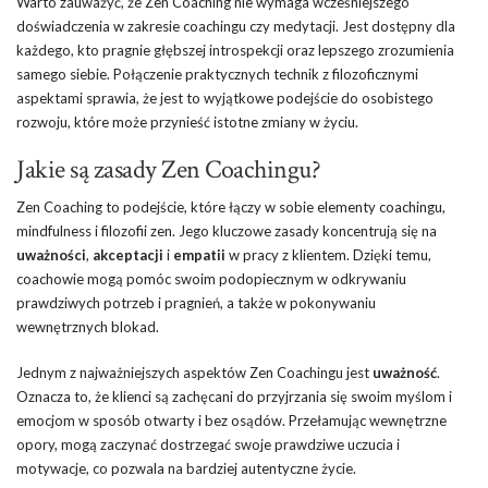
Warto zauważyć, że Zen Coaching nie wymaga wcześniejszego
doświadczenia w zakresie coachingu czy medytacji. Jest dostępny dla
każdego, kto pragnie głębszej introspekcji oraz lepszego zrozumienia
samego siebie. Połączenie praktycznych technik z filozoficznymi
aspektami sprawia, że jest to wyjątkowe podejście do osobistego
rozwoju, które może przynieść istotne zmiany w życiu.
Jakie są zasady Zen Coachingu?
Zen Coaching to podejście, które łączy w sobie elementy coachingu,
mindfulness i filozofii zen. Jego kluczowe zasady koncentrują się na
uważności
,
akceptacji
i
empatii
w pracy z klientem. Dzięki temu,
coachowie mogą pomóc swoim podopiecznym w odkrywaniu
prawdziwych potrzeb i pragnień, a także w pokonywaniu
wewnętrznych blokad.
Jednym z najważniejszych aspektów Zen Coachingu jest
uważność
.
Oznacza to, że klienci są zachęcani do przyjrzania się swoim myślom i
emocjom w sposób otwarty i bez osądów. Przełamując wewnętrzne
opory, mogą zaczynać dostrzegać swoje prawdziwe uczucia i
motywacje, co pozwala na bardziej autentyczne życie.