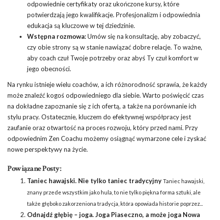
odpowiednie certyfikaty oraz ukończone kursy, które
potwierdzają jego kwalifikacje. Profesjonalizm i odpowiednia
edukacja są kluczowe w tej dziedzinie.
Wstępna rozmowa:
Umów się na konsultację, aby zobaczyć,
czy obie strony są w stanie nawiązać dobre relacje. To ważne,
aby coach czuł Twoje potrzeby oraz abyś Ty czuł komfort w
jego obecności.
Na rynku istnieje wielu coachów, a ich różnorodność sprawia, że każdy
może znaleźć kogoś odpowiedniego dla siebie. Warto poświęcić czas
na dokładne zapoznanie się z ich ofertą, a także na porównanie ich
stylu pracy. Ostatecznie, kluczem do efektywnej współpracy jest
zaufanie oraz otwartość na proces rozwoju, który przed nami. Przy
odpowiednim Zen Coachu możemy osiągnąć wymarzone cele i zyskać
nowe perspektywy na życie.
Powiązane Posty:
Taniec hawajski. Nie tylko taniec tradycyjny
Taniec hawajski,
znany przede wszystkim jako hula, to nie tylko piękna forma sztuki, ale
także głęboko zakorzeniona tradycja, która opowiada historie poprzez...
Odnajdź głębię – joga. Joga Piaseczno, a może joga Nowa