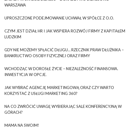
WARSZAWA
UPROSZCZONE PODEJMOWANIE UCHWAŁ W SPÓŁCE Z O.O.
CZYM JEST DZIAŁ HR I JAK WSPIERA ROZWÓJ FIRMY Z KAPITAŁEM
LUDZKIM
GDY NIE MOŻEMY SPŁACIĆ DŁUGU… RZECZNIK PRAW DŁUŻNIKA –
BANKRUCTWO OSOBY FIZYCZNEJ ORAZ FIRMY
WCHODZĄC W DOROSŁE ŻYCIE – NIEZALEŻNOŚĆ FINANSOWA.
INWESTYCJA W OPCJE.
JAK WYBRAĆ AGENCJĘ MARKETINGOWĄ ORAZ CZY WARTO
KORZYSTAĆ Z USŁUGI MARKETING 360?
NA CO ZWRÓCIĆ UWAGĘ WYBIERAJĄC SALE KONFERENCYJNĄ W
GÓRACH?
MAMA NA SWOIM!