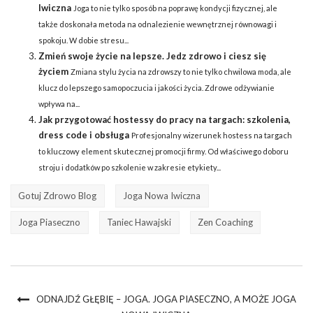
Iwiczna
Joga to nie tylko sposób na poprawę kondycji fizycznej, ale
także doskonała metoda na odnalezienie wewnętrznej równowagi i
spokoju. W dobie stresu...
Zmień swoje życie na lepsze. Jedz zdrowo i ciesz się
życiem
Zmiana stylu życia na zdrowszy to nie tylko chwilowa moda, ale
klucz do lepszego samopoczucia i jakości życia. Zdrowe odżywianie
wpływa na...
Jak przygotować hostessy do pracy na targach: szkolenia,
dress code i obsługa
Profesjonalny wizerunek hostess na targach
to kluczowy element skutecznej promocji firmy. Od właściwego doboru
stroju i dodatków po szkolenie w zakresie etykiety...
Gotuj Zdrowo Blog
Joga Nowa Iwiczna
Joga Piaseczno
Taniec Hawajski
Zen Coaching
ODNAJDŹ GŁĘBIĘ – JOGA. JOGA PIASECZNO, A MOŻE JOGA