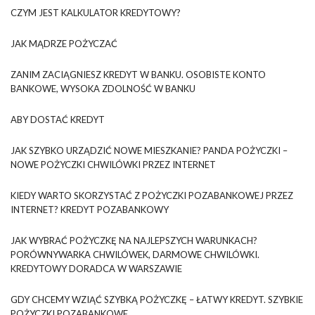
CZYM JEST KALKULATOR KREDYTOWY?
JAK MĄDRZE POŻYCZAĆ
ZANIM ZACIĄGNIESZ KREDYT W BANKU. OSOBISTE KONTO
BANKOWE, WYSOKA ZDOLNOŚĆ W BANKU
ABY DOSTAĆ KREDYT
JAK SZYBKO URZĄDZIĆ NOWE MIESZKANIE? PANDA POŻYCZKI –
NOWE POŻYCZKI CHWILÓWKI PRZEZ INTERNET
KIEDY WARTO SKORZYSTAĆ Z POŻYCZKI POZABANKOWEJ PRZEZ
INTERNET? KREDYT POZABANKOWY
JAK WYBRAĆ POŻYCZKĘ NA NAJLEPSZYCH WARUNKACH?
PORÓWNYWARKA CHWILÓWEK, DARMOWE CHWILÓWKI.
KREDYTOWY DORADCA W WARSZAWIE
GDY CHCEMY WZIĄĆ SZYBKĄ POŻYCZKĘ – ŁATWY KREDYT. SZYBKIE
POŻYCZKI POZABANKOWE