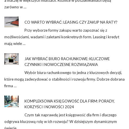
a inaczej w większych miastach. Różnice w poszukiwaniach będą
zarówno w …
CO WARTO WYBRAĆ: LEASING CZY ZAKUP NA RATY?
Przy wyborze formy zakupu warto zapoznać się z
możliwościami, wadami i zaletami konkretnych form. Leasing i kredyt
mają wiele …
JAK WYBRAĆ BIURO RACHUNKOWE: KLUCZOWE
CZYNNIKI I NOWOCZESNE ROZWIĄZANIA
Wybór biura rachunkowego to jedna z kluczowych decyzji,
które mogą zadecydować o stabilności i rozwoju firmy. Dobrze dobrana
firma …
KOMPLEKSOWA KSIĘGOWOŚĆ DLA FIRM: PORADY,
KORZYŚCI I NOWOŚCI 2024
Czym tak naprawdę jest księgowość dla firm i dlaczego
odgrywa kluczową rolę w ich rozwoju? W dzisiejszym dynamicznym
świecie …