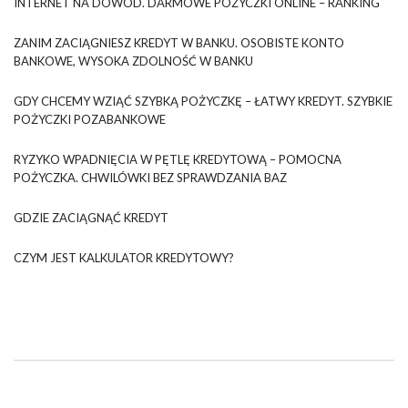
INTERNET NA DOWÓD. DARMOWE POŻYCZKI ONLINE – RANKING
ZANIM ZACIĄGNIESZ KREDYT W BANKU. OSOBISTE KONTO
BANKOWE, WYSOKA ZDOLNOŚĆ W BANKU
GDY CHCEMY WZIĄĆ SZYBKĄ POŻYCZKĘ – ŁATWY KREDYT. SZYBKIE
POŻYCZKI POZABANKOWE
RYZYKO WPADNIĘCIA W PĘTLĘ KREDYTOWĄ – POMOCNA
POŻYCZKA. CHWILÓWKI BEZ SPRAWDZANIA BAZ
GDZIE ZACIĄGNĄĆ KREDYT
CZYM JEST KALKULATOR KREDYTOWY?