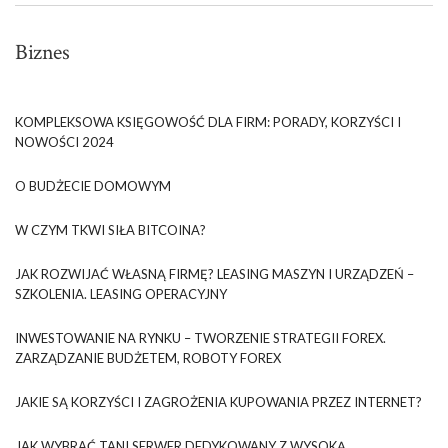
Biznes
KOMPLEKSOWA KSIĘGOWOŚĆ DLA FIRM: PORADY, KORZYŚCI I
NOWOŚCI 2024
O BUDŻECIE DOMOWYM
W CZYM TKWI SIŁA BITCOINA?
JAK ROZWIJAĆ WŁASNĄ FIRMĘ? LEASING MASZYN I URZĄDZEŃ –
SZKOLENIA. LEASING OPERACYJNY
INWESTOWANIE NA RYNKU – TWORZENIE STRATEGII FOREX.
ZARZĄDZANIE BUDŻETEM, ROBOTY FOREX
JAKIE SĄ KORZYŚCI I ZAGROŻENIA KUPOWANIA PRZEZ INTERNET?
JAK WYBRAĆ TANI SERWER DEDYKOWANY Z WYSOKĄ