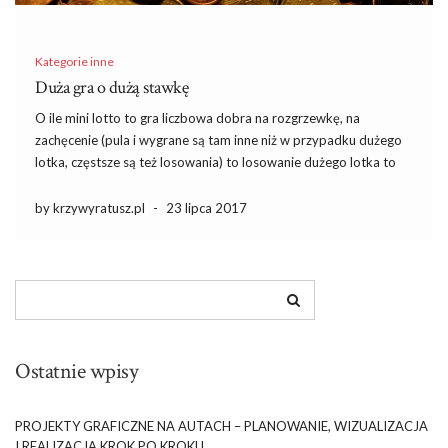
Kategorie inne
Duża gra o dużą stawkę
O ile mini lotto to gra liczbowa dobra na rozgrzewkę, na
zachęcenie (pula i wygrane są tam inne niż w przypadku dużego
lotka, częstsze są też losowania) to losowanie dużego lotka to
już dla niektórych sport wyczynowy, lub zwykła rutyna. część
ludzi prowadzi obliczenia, usiłuje […]
by krzywyratusz.pl
-
23 lipca 2017
Ostatnie wpisy
PROJEKTY GRAFICZNE NA AUTACH – PLANOWANIE, WIZUALIZACJA
I REALIZACJA KROK PO KROKU