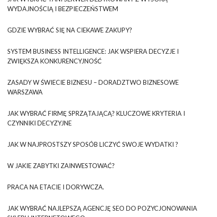
WYDAJNOŚCIĄ I BEZPIECZEŃSTWEM
GDZIE WYBRAĆ SIĘ NA CIEKAWE ZAKUPY?
SYSTEM BUSINESS INTELLIGENCE: JAK WSPIERA DECYZJE I
ZWIĘKSZA KONKURENCYJNOŚĆ
ZASADY W ŚWIECIE BIZNESU – DORADZTWO BIZNESOWE
WARSZAWA
JAK WYBRAĆ FIRMĘ SPRZĄTAJĄCĄ? KLUCZOWE KRYTERIA I
CZYNNIKI DECYZYJNE
JAK W NAJPROSTSZY SPOSÓB LICZYĆ SWOJE WYDATKI ?
W JAKIE ZABYTKI ZAINWESTOWAĆ?
PRACA NA ETACIE I DORYWCZA.
JAK WYBRAĆ NAJLEPSZĄ AGENCJĘ SEO DO POZYCJONOWANIA