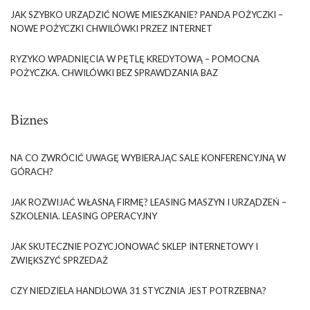
JAK SZYBKO URZĄDZIĆ NOWE MIESZKANIE? PANDA POŻYCZKI –
NOWE POŻYCZKI CHWILÓWKI PRZEZ INTERNET
RYZYKO WPADNIĘCIA W PĘTLĘ KREDYTOWĄ – POMOCNA
POŻYCZKA. CHWILÓWKI BEZ SPRAWDZANIA BAZ
Biznes
NA CO ZWRÓCIĆ UWAGĘ WYBIERAJĄC SALE KONFERENCYJNĄ W
GÓRACH?
JAK ROZWIJAĆ WŁASNĄ FIRMĘ? LEASING MASZYN I URZĄDZEŃ –
SZKOLENIA. LEASING OPERACYJNY
JAK SKUTECZNIE POZYCJONOWAĆ SKLEP INTERNETOWY I
ZWIĘKSZYĆ SPRZEDAŻ
CZY NIEDZIELA HANDLOWA 31 STYCZNIA JEST POTRZEBNA?